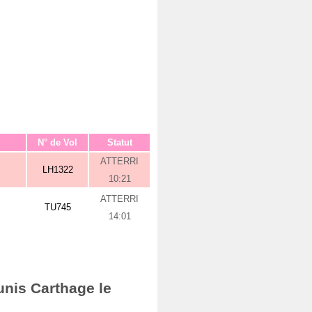
N° de Vol
Statut
ATTERRI
LH1322
10:21
ATTERRI
TU745
14:01
unis Carthage le