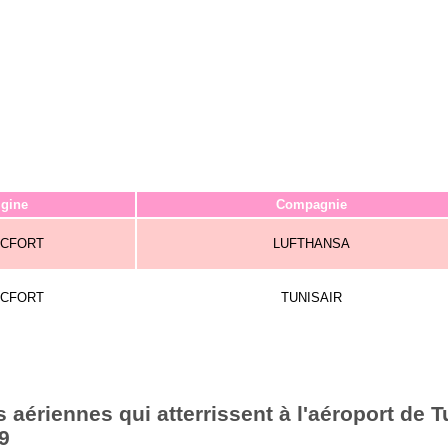
igine
Compagnie
NCFORT
LUFTHANSA
NCFORT
TUNISAIR
aériennes qui atterrissent à l'aéroport de T
9