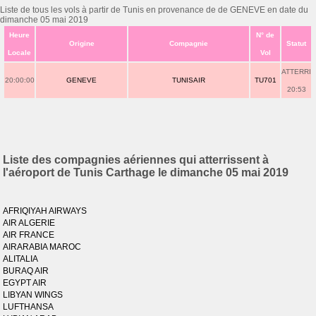
Liste de tous les vols à partir de Tunis en provenance de de GENEVE en date du
dimanche 05 mai 2019
Heure
N° de
Origine
Compagnie
Statut
Locale
Vol
ATTERRI
20:00:00
GENEVE
TUNISAIR
TU701
20:53
Liste des compagnies aériennes qui atterrissent à
l'aéroport de Tunis Carthage le dimanche 05 mai 2019
AFRIQIYAH AIRWAYS
AIR ALGERIE
AIR FRANCE
AIRARABIA MAROC
ALITALIA
BURAQ AIR
EGYPT AIR
LIBYAN WINGS
LUFTHANSA