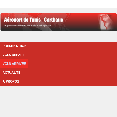
PRÉSENTATION
VOLS DÉPART
VOLS ARRIVÉE
ACTUALITÉ
A PROPOS