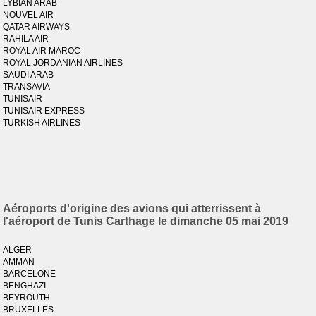
LYBIAN ARAB
NOUVEL AIR
QATAR AIRWAYS
RAHILA AIR
ROYAL AIR MAROC
ROYAL JORDANIAN AIRLINES
SAUDI ARAB
TRANSAVIA
TUNISAIR
TUNISAIR EXPRESS
TURKISH AIRLINES
Aéroports d'origine des avions qui atterrissent à
l'aéroport de Tunis Carthage le dimanche 05 mai 2019
ALGER
AMMAN
BARCELONE
BENGHAZI
BEYROUTH
BRUXELLES