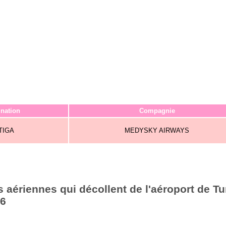
ination
Compagnie
TIGA
MEDYSKY AIRWAYS
aériennes qui décollent de l'aéroport de Tu
26