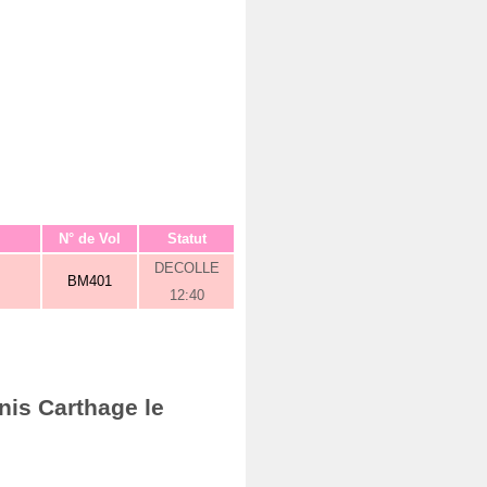
N° de Vol
Statut
DECOLLE
BM401
12:40
nis Carthage le