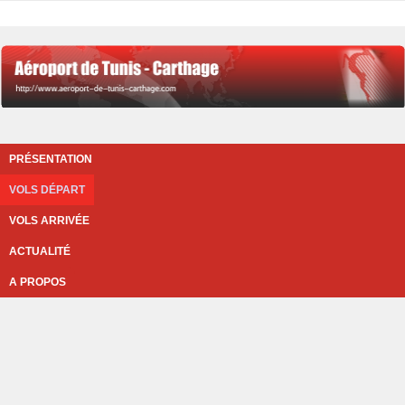
PRÉSENTATION
VOLS DÉPART
VOLS ARRIVÉE
ACTUALITÉ
A PROPOS