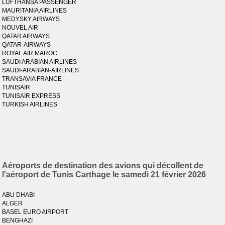
LUFTHANSA PASSENGER
MAURITANIA AIRLINES
MEDYSKY AIRWAYS
NOUVEL AIR
QATAR AIRWAYS
QATAR-AIRWAYS
ROYAL AIR MAROC
SAUDI ARABIAN AIRLINES
SAUDI-ARABIAN-AIRLINES
TRANSAVIA FRANCE
TUNISAIR
TUNISAIR EXPRESS
TURKISH AIRLINES
Aéroports de destination des avions qui décollent de
l'aéroport de Tunis Carthage le samedi 21 février 2026
ABU DHABI
ALGER
BASEL EURO AIRPORT
BENGHAZI