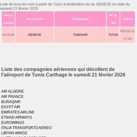
Liste de tous les vols à partir de Tunis à destination de de GENEVE en date du
samedi 21 février 2026
Heure
N° de
Destination
Compagnie
Statut
Locale
Vol
DECOLLE
16:20:00
GENEVE
TUNISAIR
TU700
17:20
Liste des compagnies aériennes qui décollent de
l'aéroport de Tunis Carthage le samedi 21 février 2026
AIR ALGERIE
AIR FRANCE
BURAQAIR
EGYPT AIR
EMIRATES AIRLINE
ETIHAD AIRWAYS
EUROWINGS
ITALIA TRANSPORTO AEREO
LIBYAN WINGS