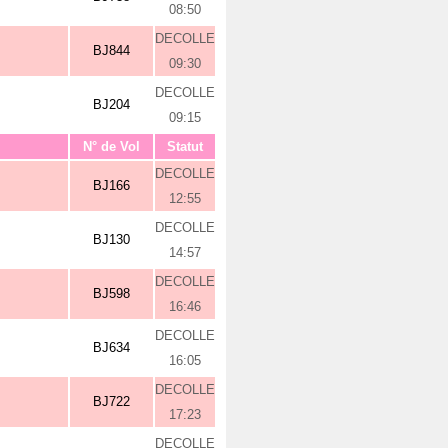
08:50
DECOLLE
BJ844
09:30
DECOLLE
BJ204
09:15
N° de Vol
Statut
DECOLLE
BJ166
12:55
DECOLLE
BJ130
14:57
DECOLLE
BJ598
16:46
DECOLLE
BJ634
16:05
DECOLLE
BJ722
17:23
DECOLLE