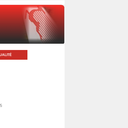
UALITÉ
25