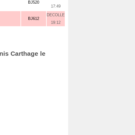
BJ520
17:49
DECOLLE
BJ612
19:12
nis Carthage le