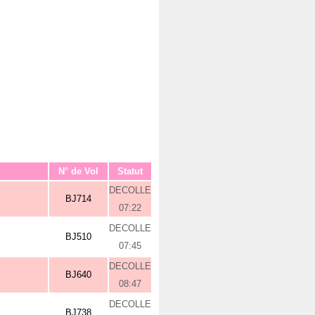
N° de Vol
Statut
DECOLLE
BJ714
07:22
DECOLLE
BJ510
07:45
DECOLLE
BJ640
08:47
DECOLLE
BJ738