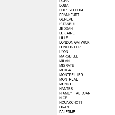
DOHA
DUBAI
DUESSELDORF
FRANKFURT
GENEVE
ISTANBUL
JEDDAH
LE CAIRE
LILLE
LONDON GATWICK
LONDON LHR.
LYON
MARSEILLE
MILAN
MISRATE
MITIGA
MONTPELLIER
MONTREAL
MUNICH
NANTES
NIAMEY _ ABIDJAN
NICE
NOUAKCHOTT
ORAN
PALERME