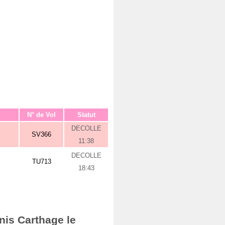
N° de Vol
Statut
DECOLLE
SV366
11:38
DECOLLE
TU713
18:43
nis Carthage le