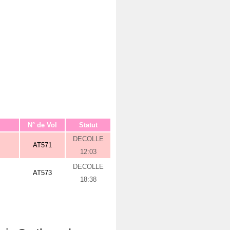
N° de Vol
Statut
DECOLLE
AT571
12:03
DECOLLE
AT573
18:38