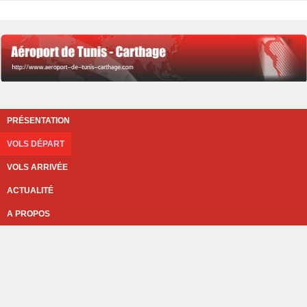
PRÉSENTATION
VOLS DÉPART
VOLS ARRIVÉE
ACTUALITÉ
A PROPOS