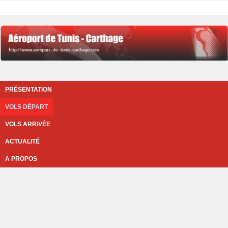
PRÉSENTATION
VOLS DÉPART
VOLS ARRIVÉE
ACTUALITÉ
A PROPOS