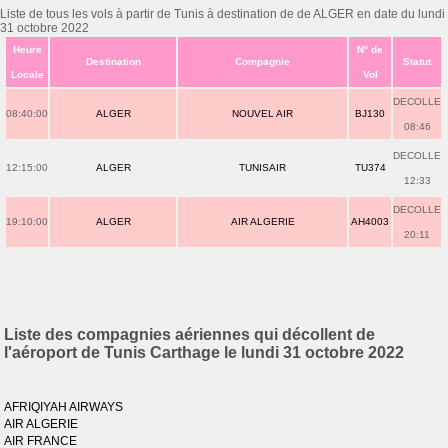
Liste de tous les vols à partir de Tunis à destination de de ALGER en date du lundi
31 octobre 2022
Heure
N° de
Destination
Compagnie
Statut
Locale
Vol
DECOLLE
08:40:00
ALGER
NOUVEL AIR
BJ130
08:46
DECOLLE
12:15:00
ALGER
TUNISAIR
TU374
12:33
DECOLLE
19:10:00
ALGER
AIR ALGERIE
AH4003
20:11
Liste des compagnies aériennes qui décollent de
l'aéroport de Tunis Carthage le lundi 31 octobre 2022
AFRIQIYAH AIRWAYS
AIR ALGERIE
AIR FRANCE