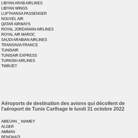
LIBYAN ARAB AIRLINES
LIBYAN WINGS
LUFTHANSA PASSENGER
NOUVEL AIR
QATAR AIRWAYS
ROYAL JORDANIAN AIRLINES
ROYAL AIR MAROC
SAUDI ARABIAN AIRLINES
TRANSAVIA FRANCE
TUNISAIR
TUNISAIR EXPRESS
TURKISH AIRLINES
TWINJET
Aéroports de destination des avions qui décollent de
l'aéroport de Tunis Carthage le lundi 31 octobre 2022
ABIDJAN _ NIAMEY
ALGER
AMMAN
BENGHAZI