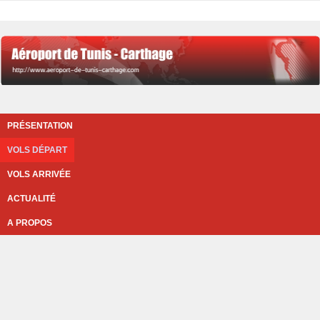
PRÉSENTATION
VOLS DÉPART
VOLS ARRIVÉE
ACTUALITÉ
A PROPOS