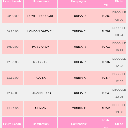
Heure Locale
Destination
Compagnie
Statut
Vol
DECOLLE
08:00:00
ROME _ BOLOGNE
TUNISAIR
TU362
08:06
DECOLLE
08:10:00
LONDON GATWICK
TUNISAIR
TU792
08:24
DECOLLE
10:00:00
PARIS ORLY
TUNISAIR
TU718
10:38
DECOLLE
12:00:00
TOULOUSE
TUNISAIR
TU282
12:23
DECOLLE
12:15:00
ALGER
TUNISAIR
TU374
12:33
DECOLLE
12:45:00
STRASBOURG
TUNISAIR
TU246
13:05
DECOLLE
13:45:00
MUNICH
TUNISAIR
TU542
13:58
N° de
Heure Locale
Destination
Compagnie
Statut
Vol