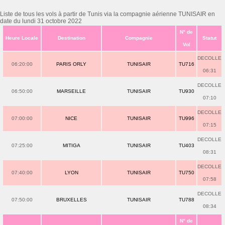
Liste de tous les vols à partir de Tunis via la compagnie aérienne TUNISAIR en
date du lundi 31 octobre 2022
N° de
Heure Locale
Destination
Compagnie
Statut
Vol
DECOLLE
06:20:00
PARIS ORLY
TUNISAIR
TU716
06:31
DECOLLE
06:50:00
MARSEILLE
TUNISAIR
TU930
07:10
DECOLLE
07:00:00
NICE
TUNISAIR
TU996
07:15
DECOLLE
07:25:00
MITIGA
TUNISAIR
TU403
08:31
DECOLLE
07:40:00
LYON
TUNISAIR
TU750
07:58
DECOLLE
07:50:00
BRUXELLES
TUNISAIR
TU788
08:34
N° de