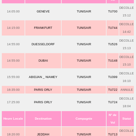
DECOLLE
14:05:00
GENEVE
TUNISAIR
TU700
15:12
DECOLLE
14:15:00
FRANKFURT
TUNISAIR
TU744
14:42
DECOLLE
14:55:00
DUESSELDORF
TUNISAIR
TU526
15:13
DECOLLE
14:55:00
DUBAI
TUNISAIR
TU148
15:10
DECOLLE
15:55:00
ABIDJAN _ NIAMEY
TUNISAIR
TU399
16:10
16:35:00
PARIS ORLY
TUNISAIR
TU722
ANNULE
DECOLLE
17:25:00
PARIS ORLY
TUNISAIR
TU724
18:04
N° de
Heure Locale
Destination
Compagnie
Statut
Vol
DECOLLE
18:20:00
JEDDAH
TUNISAIR
TU713