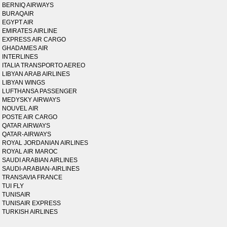
BERNIQ AIRWAYS
BURAQAIR
EGYPT AIR
EMIRATES AIRLINE
EXPRESS AIR CARGO
GHADAMES AIR
INTERLINES
ITALIA TRANSPORTO AEREO
LIBYAN ARAB AIRLINES
LIBYAN WINGS
LUFTHANSA PASSENGER
MEDYSKY AIRWAYS
NOUVEL AIR
POSTE AIR CARGO
QATAR AIRWAYS
QATAR-AIRWAYS
ROYAL JORDANIAN AIRLINES
ROYAL AIR MAROC
SAUDI ARABIAN AIRLINES
SAUDI-ARABIAN-AIRLINES
TRANSAVIA FRANCE
TUI FLY
TUNISAIR
TUNISAIR EXPRESS
TURKISH AIRLINES