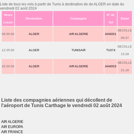
Liste de tous les vols à partir de Tunis à destination de de ALGER en date du
vendredi 02 août 2024
Heure
N° de
Destination
Compagnie
Statut
Locale
Vol
DECOLLE
09:30:00
ALGER
AIR ALGERIE
AH4001
09:37
DECOLLE
12:35:00
ALGER
TUNISAIR
TU374
13:18
DECOLLE
20:20:00
ALGER
AIR ALGERIE
AH4003
21:18
Liste des compagnies aériennes qui décollent de
l'aéroport de Tunis Carthage le vendredi 02 août 2024
AIR ALGERIE
AIR EUROPA
AIR FRANCE