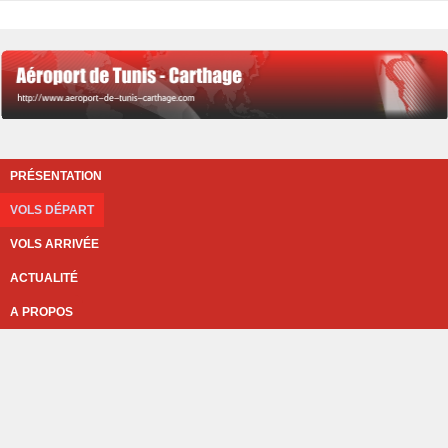
PRÉSENTATION
VOLS DÉPART
VOLS ARRIVÉE
ACTUALITÉ
A PROPOS