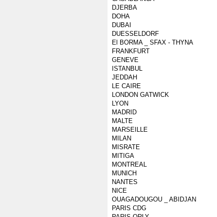
DJERBA
DOHA
DUBAI
DUESSELDORF
El BORMA _ SFAX - THYNA
FRANKFURT
GENEVE
ISTANBUL
JEDDAH
LE CAIRE
LONDON GATWICK
LYON
MADRID
MALTE
MARSEILLE
MILAN
MISRATE
MITIGA
MONTREAL
MUNICH
NANTES
NICE
OUAGADOUGOU _ ABIDJAN
PARIS CDG
PARIS ORLY