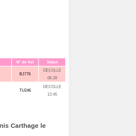
N° de Vol
Statut
DECOLLE
BJ776
06:28
DECOLLE
TU246
13:45
nis Carthage le