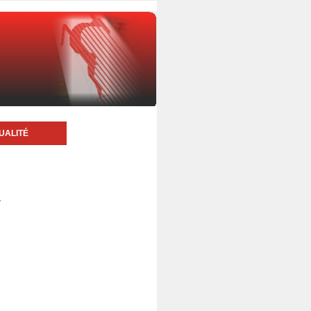
UALITÉ
4