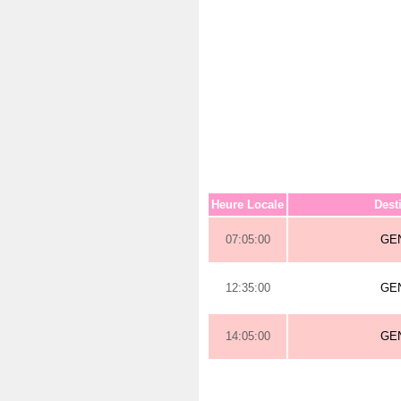
Heure Locale
Dest
07:05:00
GE
12:35:00
GE
14:05:00
GE