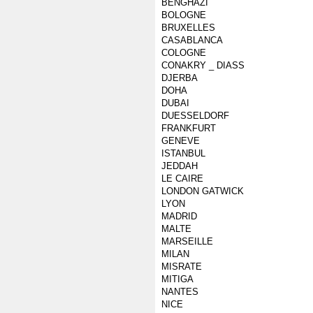
BENGHAZI
BOLOGNE
BRUXELLES
CASABLANCA
COLOGNE
CONAKRY _ DIASS
DJERBA
DOHA
DUBAI
DUESSELDORF
FRANKFURT
GENEVE
ISTANBUL
JEDDAH
LE CAIRE
LONDON GATWICK
LYON
MADRID
MALTE
MARSEILLE
MILAN
MISRATE
MITIGA
NANTES
NICE