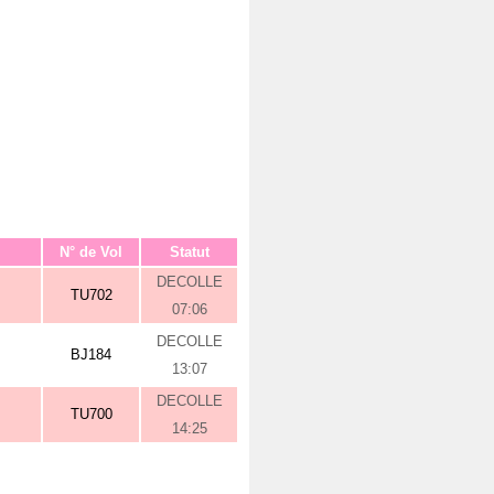
N° de Vol
Statut
DECOLLE
TU702
07:06
DECOLLE
BJ184
13:07
DECOLLE
TU700
14:25