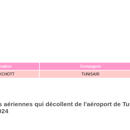
ination
Compagnie
KCHOTT
TUNISAIR
aériennes qui décollent de l'aéroport de Tu
024