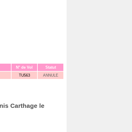
N° de Vol
Statut
TU563
ANNULE
nis Carthage le