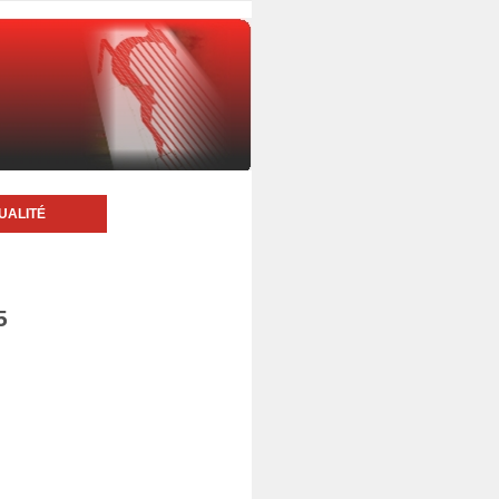
UALITÉ
5