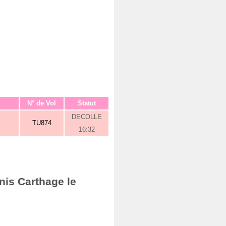
N° de Vol
Statut
DECOLLE
TU874
16:32
nis Carthage le