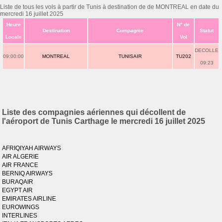
Liste de tous les vols à partir de Tunis à destination de de MONTREAL en date du
mercredi 16 juillet 2025
Heure
N° de
Destination
Compagnie
Statut
Locale
Vol
DECOLLE
09:00:00
MONTREAL
TUNISAIR
TU202
09:23
Liste des compagnies aériennes qui décollent de
l'aéroport de Tunis Carthage le mercredi 16 juillet 2025
AFRIQIYAH AIRWAYS
AIR ALGERIE
AIR FRANCE
BERNIQ AIRWAYS
BURAQAIR
EGYPT AIR
EMIRATES AIRLINE
EUROWINGS
INTERLINES