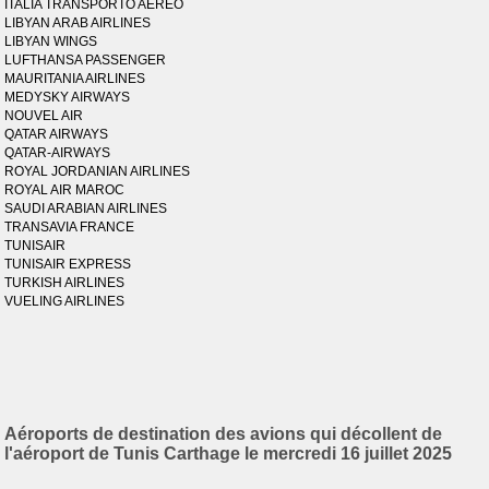
ITALIA TRANSPORTO AEREO
LIBYAN ARAB AIRLINES
LIBYAN WINGS
LUFTHANSA PASSENGER
MAURITANIA AIRLINES
MEDYSKY AIRWAYS
NOUVEL AIR
QATAR AIRWAYS
QATAR-AIRWAYS
ROYAL JORDANIAN AIRLINES
ROYAL AIR MAROC
SAUDI ARABIAN AIRLINES
TRANSAVIA FRANCE
TUNISAIR
TUNISAIR EXPRESS
TURKISH AIRLINES
VUELING AIRLINES
Aéroports de destination des avions qui décollent de
l'aéroport de Tunis Carthage le mercredi 16 juillet 2025