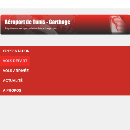
PRÉSENTATION
VOLS DÉPART
VOLS ARRIVÉE
ACTUALITÉ
A PROPOS