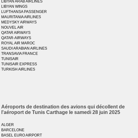
LIBYAN ARAB AIRLINES
LIBYAN WINGS
LUFTHANSA PASSENGER
MAURITANIA AIRLINES
MEDYSKY AIRWAYS
NOUVEL AIR
QATAR AIRWAYS
QATAR-AIRWAYS
ROYAL AIR MAROC
SAUDI ARABIAN AIRLINES
TRANSAVIA FRANCE
TUNISAIR
TUNISAIR EXPRESS
TURKISH AIRLINES
Aéroports de destination des avions qui décollent de
l'aéroport de Tunis Carthage le samedi 28 juin 2025
ALGER
BARCELONE
BASEL EURO AIRPORT