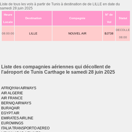
Liste de tous les vols à partir de Tunis à destination de de LILLE en date du
samedi 28 juin 2025
Heure
N° de
Destination
Compagnie
Statut
Locale
Vol
DECOLLE
08:00:00
LILLE
NOUVEL AIR
BJ738
08:00
Liste des compagnies aériennes qui décollent de
l'aéroport de Tunis Carthage le samedi 28 juin 2025
AFRIQIYAH AIRWAYS
AIR ALGERIE
AIR FRANCE
BERNIQ AIRWAYS
BURAQAIR
EGYPT AIR
EMIRATES AIRLINE
EUROWINGS
ITALIA TRANSPORTO AEREO