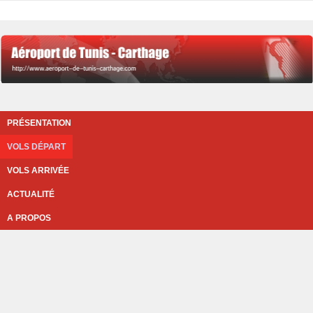
PRÉSENTATION
VOLS DÉPART
VOLS ARRIVÉE
ACTUALITÉ
A PROPOS