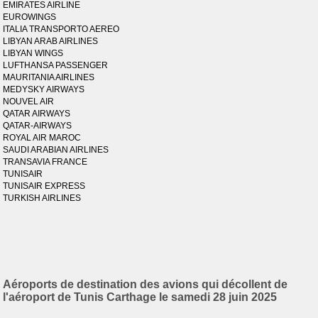
EMIRATES AIRLINE
EUROWINGS
ITALIA TRANSPORTO AEREO
LIBYAN ARAB AIRLINES
LIBYAN WINGS
LUFTHANSA PASSENGER
MAURITANIA AIRLINES
MEDYSKY AIRWAYS
NOUVEL AIR
QATAR AIRWAYS
QATAR-AIRWAYS
ROYAL AIR MAROC
SAUDI ARABIAN AIRLINES
TRANSAVIA FRANCE
TUNISAIR
TUNISAIR EXPRESS
TURKISH AIRLINES
Aéroports de destination des avions qui décollent de
l'aéroport de Tunis Carthage le samedi 28 juin 2025