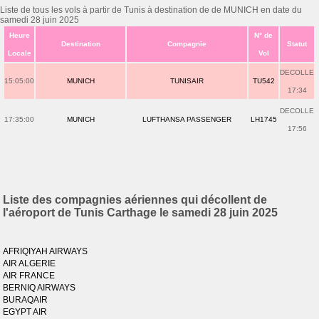
Liste de tous les vols à partir de Tunis à destination de de MUNICH en date du
samedi 28 juin 2025
Heure
N° de
Destination
Compagnie
Statut
Locale
Vol
DECOLLE
15:05:00
MUNICH
TUNISAIR
TU542
17:34
DECOLLE
17:35:00
MUNICH
LUFTHANSA PASSENGER
LH1745
17:56
Liste des compagnies aériennes qui décollent de
l'aéroport de Tunis Carthage le samedi 28 juin 2025
AFRIQIYAH AIRWAYS
AIR ALGERIE
AIR FRANCE
BERNIQ AIRWAYS
BURAQAIR
EGYPT AIR