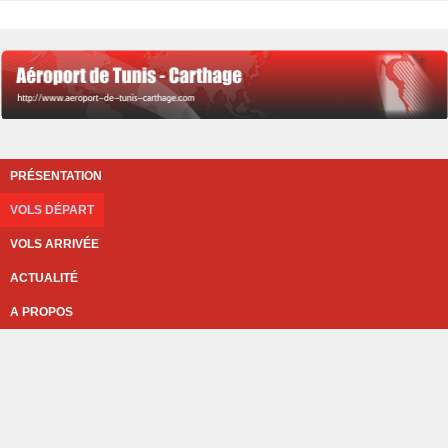
PRÉSENTATION
VOLS DÉPART
VOLS ARRIVÉE
ACTUALITÉ
A PROPOS