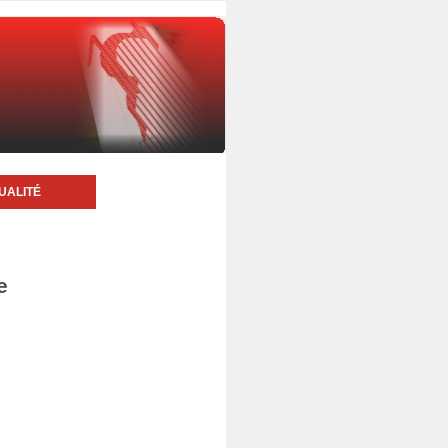
UALITÉ
e