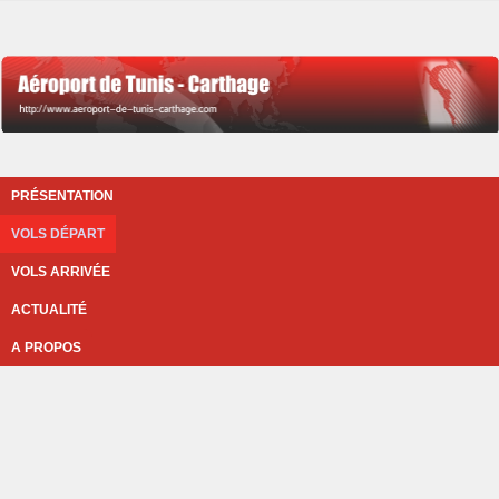
PRÉSENTATION
VOLS DÉPART
VOLS ARRIVÉE
ACTUALITÉ
A PROPOS