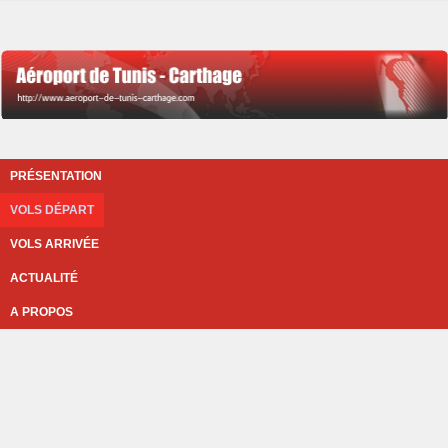
PRÉSENTATION
VOLS DÉPART
VOLS ARRIVÉE
ACTUALITÉ
A PROPOS