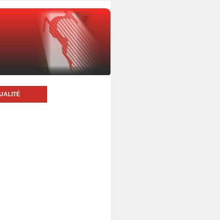
UALITÉ
6