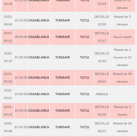
01:20:00
CASABLANCA
TUNISAIR
TU711
heure et 35
06-29
02:55
minutes
2025-
DECOLLE
Retard de 5
22:15:00
CASABLANCA
TUNISAIR
TU711
06-04
22:20
minutes
2025-
DECOLLE
08:00:00
CASABLANCA
TUNISAIR
TU711
Aucun retard
05-22
07:27
Retard de 3
2025-
DECOLLE
07:30:00
CASABLANCA
TUNISAIR
TU711
heures et 15
05-15
10:45
minutes
2025-
DECOLLE
Retard de 56
07:05:00
CASABLANCA
TUNISAIR
TU711
05-08
08:01
minutes
2025-
15:00:00
CASABLANCA
TUNISAIR
TU711
ANNULE
05-01
2025-
DECOLLE
Retard de 5
19:30:00
CASABLANCA
TUNISAIR
TU711
04-24
00:30
heures
2025-
DECOLLE
Retard de 36
07:45:00
CASABLANCA
TUNISAIR
TU711
04-08
08:21
minutes