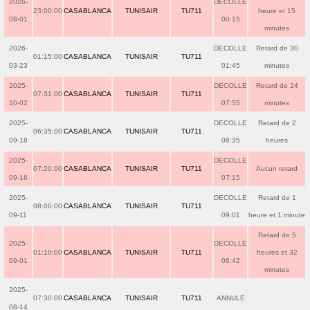
2026-
DECOLLE
23:00:00
CASABLANCA
TUNISAIR
TU711
heure et 15
08-01
00:15
minutes
2026-
DECOLLE
Retard de 30
01:15:00
CASABLANCA
TUNISAIR
TU711
03-23
01:45
minutes
2025-
DECOLLE
Retard de 24
07:31:00
CASABLANCA
TUNISAIR
TU711
10-02
07:55
minutes
2025-
DECOLLE
Retard de 2
06:35:00
CASABLANCA
TUNISAIR
TU711
09-18
08:35
heures
2025-
DECOLLE
07:20:00
CASABLANCA
TUNISAIR
TU711
Aucun retard
09-16
07:15
2025-
DECOLLE
Retard de 1
08:00:00
CASABLANCA
TUNISAIR
TU711
09-11
09:01
heure et 1 minute
Retard de 5
2025-
DECOLLE
01:10:00
CASABLANCA
TUNISAIR
TU711
heures et 32
09-01
06:42
minutes
2025-
07:30:00
CASABLANCA
TUNISAIR
TU711
ANNULE
08-14