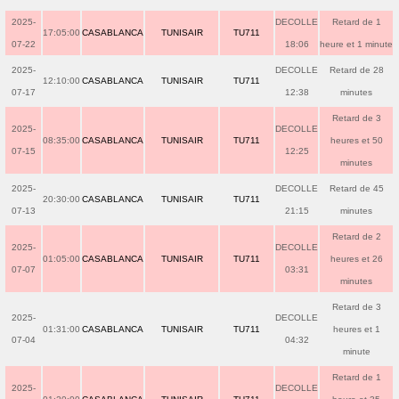
2025-
DECOLLE
Retard de 1
17:05:00
CASABLANCA
TUNISAIR
TU711
07-22
18:06
heure et 1 minute
2025-
DECOLLE
Retard de 28
12:10:00
CASABLANCA
TUNISAIR
TU711
07-17
12:38
minutes
Retard de 3
2025-
DECOLLE
08:35:00
CASABLANCA
TUNISAIR
TU711
heures et 50
07-15
12:25
minutes
2025-
DECOLLE
Retard de 45
20:30:00
CASABLANCA
TUNISAIR
TU711
07-13
21:15
minutes
Retard de 2
2025-
DECOLLE
01:05:00
CASABLANCA
TUNISAIR
TU711
heures et 26
07-07
03:31
minutes
Retard de 3
2025-
DECOLLE
01:31:00
CASABLANCA
TUNISAIR
TU711
heures et 1
07-04
04:32
minute
Retard de 1
2025-
DECOLLE