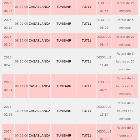
2025-
DECOLLE
Retard de 25
01:30:00
CASABLANCA
TUNISAIR
TU711
04-05
01:55
minutes
2025-
DECOLLE
Retard de 5
08:00:00
CASABLANCA
TUNISAIR
TU711
03-18
08:05
minutes
2025-
DECOLLE
Retard de 29
08:15:00
CASABLANCA
TUNISAIR
TU711
03-04
08:44
minutes
Retard de 3
2025-
DECOLLE
08:15:00
CASABLANCA
TUNISAIR
TU711
heures et 25
02-25
11:40
minutes
Retard de 4
2025-
DECOLLE
00:41:00
CASABLANCA
TUNISAIR
TU711
heures et 18
02-24
04:59
minutes
Retard de 3
2025-
DECOLLE
10:05:00
CASABLANCA
TUNISAIR
TU711
heures et 9
02-18
13:14
minutes
Retard de 1
2025-
DECOLLE
00:51:00
CASABLANCA
TUNISAIR
TU711
heure et 4
02-10
01:55