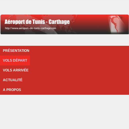
PRÉSENTATION
VOLS DÉPART
VOLS ARRIVÉE
ACTUALITÉ
A PROPOS