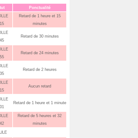
tut
Ponctualité
OLLE
Retard de 1 heure et 15
:15
minutes
OLLE
Retard de 30 minutes
:45
OLLE
Retard de 24 minutes
:55
OLLE
Retard de 2 heures
:35
OLLE
Aucun retard
:15
OLLE
Retard de 1 heure et 1 minute
:01
OLLE
Retard de 5 heures et 32
:42
minutes
ULE