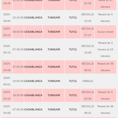
01:20:00
CASABLANCA
TUNISAIR
TU711
heure et 35
06-29
02:55
minutes
2025-
DECOLLE
Retard de 5
22:15:00
CASABLANCA
TUNISAIR
TU711
06-04
22:20
minutes
2025-
DECOLLE
08:00:00
CASABLANCA
TUNISAIR
TU711
Aucun retard
05-22
07:27
Retard de 3
2025-
DECOLLE
07:30:00
CASABLANCA
TUNISAIR
TU711
heures et 15
05-15
10:45
minutes
2025-
DECOLLE
Retard de 56
07:05:00
CASABLANCA
TUNISAIR
TU711
05-08
08:01
minutes
2025-
15:00:00
CASABLANCA
TUNISAIR
TU711
ANNULE
05-01
2025-
DECOLLE
Retard de 5
19:30:00
CASABLANCA
TUNISAIR
TU711
04-24
00:30
heures
2025-
DECOLLE
Retard de 36
07:45:00
CASABLANCA
TUNISAIR
TU711
04-08
08:21
minutes