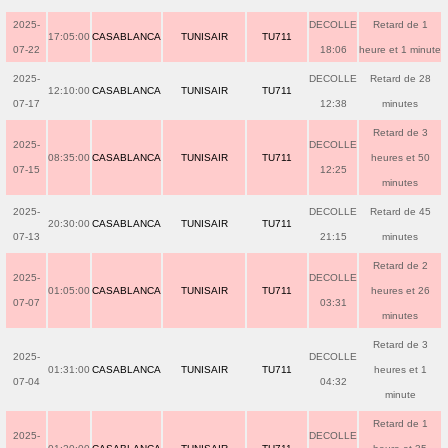
2025-
DECOLLE
Retard de 1
17:05:00
CASABLANCA
TUNISAIR
TU711
07-22
18:06
heure et 1 minute
2025-
DECOLLE
Retard de 28
12:10:00
CASABLANCA
TUNISAIR
TU711
07-17
12:38
minutes
Retard de 3
2025-
DECOLLE
08:35:00
CASABLANCA
TUNISAIR
TU711
heures et 50
07-15
12:25
minutes
2025-
DECOLLE
Retard de 45
20:30:00
CASABLANCA
TUNISAIR
TU711
07-13
21:15
minutes
Retard de 2
2025-
DECOLLE
01:05:00
CASABLANCA
TUNISAIR
TU711
heures et 26
07-07
03:31
minutes
Retard de 3
2025-
DECOLLE
01:31:00
CASABLANCA
TUNISAIR
TU711
heures et 1
07-04
04:32
minute
Retard de 1
2025-
DECOLLE