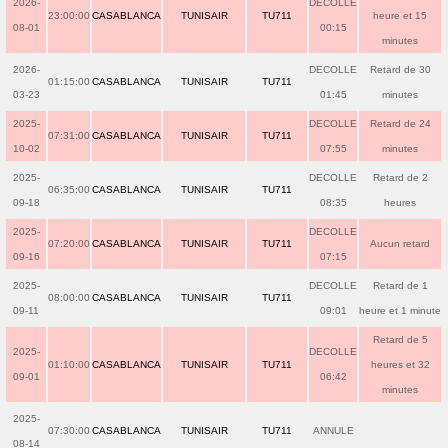
2026-
DECOLLE
23:00:00
CASABLANCA
TUNISAIR
TU711
heure et 15
08-01
00:15
minutes
2026-
DECOLLE
Retard de 30
01:15:00
CASABLANCA
TUNISAIR
TU711
03-23
01:45
minutes
2025-
DECOLLE
Retard de 24
07:31:00
CASABLANCA
TUNISAIR
TU711
10-02
07:55
minutes
2025-
DECOLLE
Retard de 2
06:35:00
CASABLANCA
TUNISAIR
TU711
09-18
08:35
heures
2025-
DECOLLE
07:20:00
CASABLANCA
TUNISAIR
TU711
Aucun retard
09-16
07:15
2025-
DECOLLE
Retard de 1
08:00:00
CASABLANCA
TUNISAIR
TU711
09-11
09:01
heure et 1 minute
Retard de 5
2025-
DECOLLE
01:10:00
CASABLANCA
TUNISAIR
TU711
heures et 32
09-01
06:42
minutes
2025-
07:30:00
CASABLANCA
TUNISAIR
TU711
ANNULE
08-14