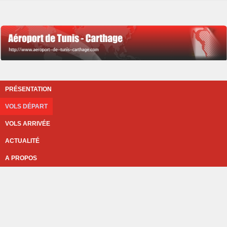
PRÉSENTATION
VOLS DÉPART
VOLS ARRIVÉE
ACTUALITÉ
A PROPOS