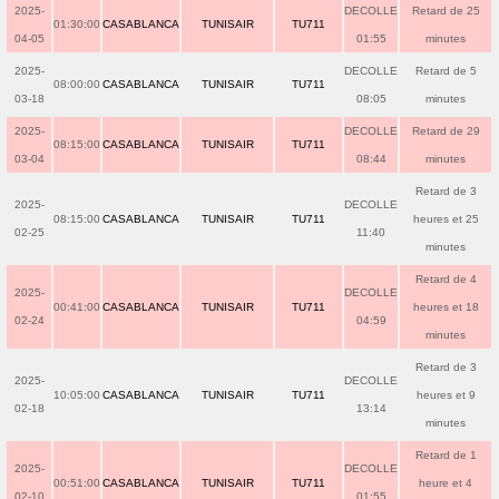
2025-
DECOLLE
Retard de 25
01:30:00
CASABLANCA
TUNISAIR
TU711
04-05
01:55
minutes
2025-
DECOLLE
Retard de 5
08:00:00
CASABLANCA
TUNISAIR
TU711
03-18
08:05
minutes
2025-
DECOLLE
Retard de 29
08:15:00
CASABLANCA
TUNISAIR
TU711
03-04
08:44
minutes
Retard de 3
2025-
DECOLLE
08:15:00
CASABLANCA
TUNISAIR
TU711
heures et 25
02-25
11:40
minutes
Retard de 4
2025-
DECOLLE
00:41:00
CASABLANCA
TUNISAIR
TU711
heures et 18
02-24
04:59
minutes
Retard de 3
2025-
DECOLLE
10:05:00
CASABLANCA
TUNISAIR
TU711
heures et 9
02-18
13:14
minutes
Retard de 1
2025-
DECOLLE
00:51:00
CASABLANCA
TUNISAIR
TU711
heure et 4
02-10
01:55