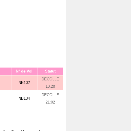
N° de Vol
Statut
DECOLLE
NB102
10:20
DECOLLE
NB104
21:02