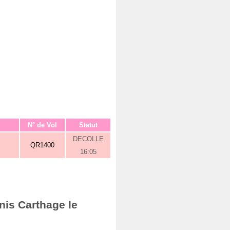
N° de Vol
Statut
DECOLLE
QR1400
16:05
nis Carthage le