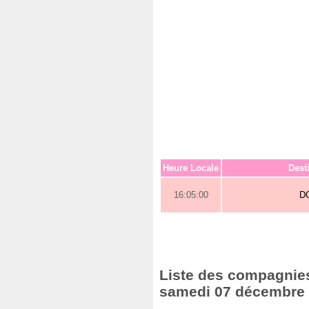
Heure Locale
Dest
16:05:00
D
Liste des compagnies 
samedi 07 décembre