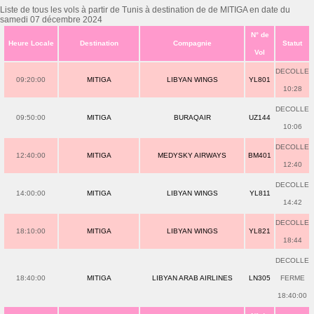
Liste de tous les vols à partir de Tunis à destination de de MITIGA en date du
samedi 07 décembre 2024
N° de
Heure Locale
Destination
Compagnie
Statut
Vol
DECOLLE
09:20:00
MITIGA
LIBYAN WINGS
YL801
10:28
DECOLLE
09:50:00
MITIGA
BURAQAIR
UZ144
10:06
DECOLLE
12:40:00
MITIGA
MEDYSKY AIRWAYS
BM401
12:40
DECOLLE
14:00:00
MITIGA
LIBYAN WINGS
YL811
14:42
DECOLLE
18:10:00
MITIGA
LIBYAN WINGS
YL821
18:44
DECOLLE
18:40:00
MITIGA
LIBYAN ARAB AIRLINES
LN305
FERME
18:40:00