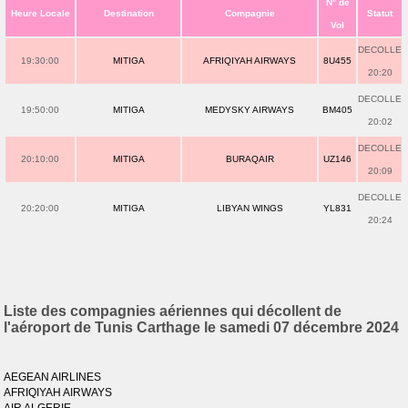
N° de
Heure Locale
Destination
Compagnie
Statut
Vol
DECOLLE
19:30:00
MITIGA
AFRIQIYAH AIRWAYS
8U455
20:20
DECOLLE
19:50:00
MITIGA
MEDYSKY AIRWAYS
BM405
20:02
DECOLLE
20:10:00
MITIGA
BURAQAIR
UZ146
20:09
DECOLLE
20:20:00
MITIGA
LIBYAN WINGS
YL831
20:24
Liste des compagnies aériennes qui décollent de
l'aéroport de Tunis Carthage le samedi 07 décembre 2024
AEGEAN AIRLINES
AFRIQIYAH AIRWAYS