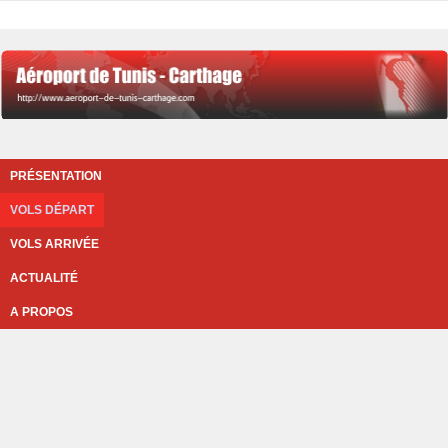
PRÉSENTATION
VOLS DÉPART
VOLS ARRIVÉE
ACTUALITÉ
A PROPOS