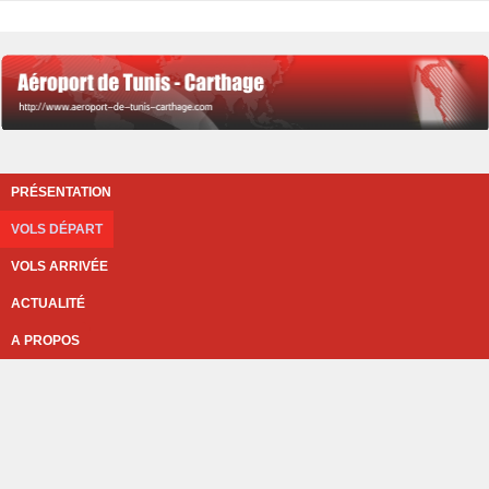
PRÉSENTATION
VOLS DÉPART
VOLS ARRIVÉE
ACTUALITÉ
A PROPOS