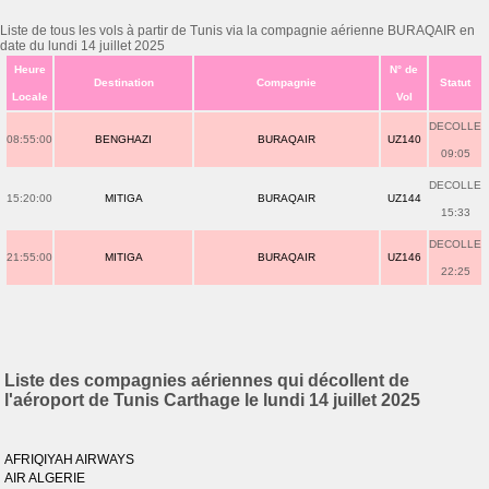
Liste de tous les vols à partir de Tunis via la compagnie aérienne BURAQAIR en
date du lundi 14 juillet 2025
Heure
N° de
Destination
Compagnie
Statut
Locale
Vol
DECOLLE
08:55:00
BENGHAZI
BURAQAIR
UZ140
09:05
DECOLLE
15:20:00
MITIGA
BURAQAIR
UZ144
15:33
DECOLLE
21:55:00
MITIGA
BURAQAIR
UZ146
22:25
Liste des compagnies aériennes qui décollent de
l'aéroport de Tunis Carthage le lundi 14 juillet 2025
AFRIQIYAH AIRWAYS
AIR ALGERIE