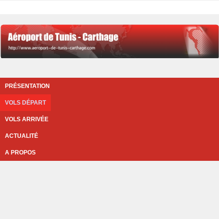
PRÉSENTATION
VOLS DÉPART
VOLS ARRIVÉE
ACTUALITÉ
A PROPOS