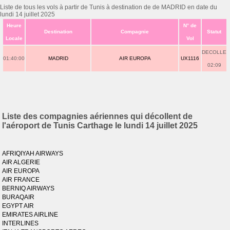
Liste de tous les vols à partir de Tunis à destination de de MADRID en date du
lundi 14 juillet 2025
Heure
N° de
Destination
Compagnie
Statut
Locale
Vol
DECOLLE
01:40:00
MADRID
AIR EUROPA
UX1116
02:09
Liste des compagnies aériennes qui décollent de
l'aéroport de Tunis Carthage le lundi 14 juillet 2025
AFRIQIYAH AIRWAYS
AIR ALGERIE
AIR EUROPA
AIR FRANCE
BERNIQ AIRWAYS
BURAQAIR
EGYPT AIR
EMIRATES AIRLINE
INTERLINES