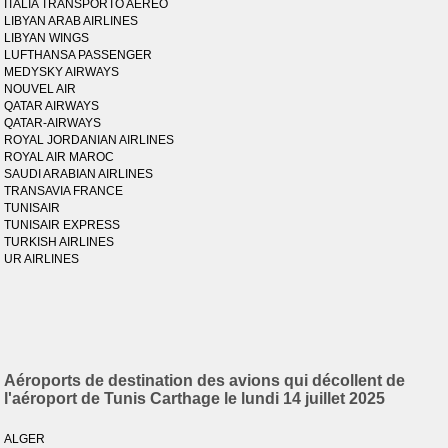
ITALIA TRANSPORTO AEREO
LIBYAN ARAB AIRLINES
LIBYAN WINGS
LUFTHANSA PASSENGER
MEDYSKY AIRWAYS
NOUVEL AIR
QATAR AIRWAYS
QATAR-AIRWAYS
ROYAL JORDANIAN AIRLINES
ROYAL AIR MAROC
SAUDI ARABIAN AIRLINES
TRANSAVIA FRANCE
TUNISAIR
TUNISAIR EXPRESS
TURKISH AIRLINES
UR AIRLINES
Aéroports de destination des avions qui décollent de
l'aéroport de Tunis Carthage le lundi 14 juillet 2025
ALGER