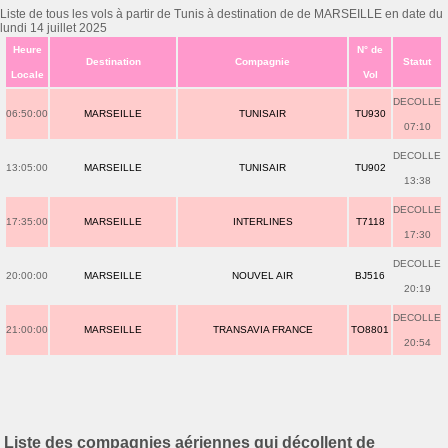
Liste de tous les vols à partir de Tunis à destination de de MARSEILLE en date du
lundi 14 juillet 2025
Heure
N° de
Destination
Compagnie
Statut
Locale
Vol
DECOLLE
06:50:00
MARSEILLE
TUNISAIR
TU930
07:10
DECOLLE
13:05:00
MARSEILLE
TUNISAIR
TU902
13:38
DECOLLE
17:35:00
MARSEILLE
INTERLINES
T7118
17:30
DECOLLE
20:00:00
MARSEILLE
NOUVEL AIR
BJ516
20:19
DECOLLE
21:00:00
MARSEILLE
TRANSAVIA FRANCE
TO8801
20:54
Liste des compagnies aériennes qui décollent de