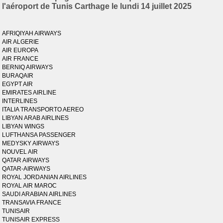
l'aéroport de Tunis Carthage le lundi 14 juillet 2025
AFRIQIYAH AIRWAYS
AIR ALGERIE
AIR EUROPA
AIR FRANCE
BERNIQ AIRWAYS
BURAQAIR
EGYPT AIR
EMIRATES AIRLINE
INTERLINES
ITALIA TRANSPORTO AEREO
LIBYAN ARAB AIRLINES
LIBYAN WINGS
LUFTHANSA PASSENGER
MEDYSKY AIRWAYS
NOUVEL AIR
QATAR AIRWAYS
QATAR-AIRWAYS
ROYAL JORDANIAN AIRLINES
ROYAL AIR MAROC
SAUDI ARABIAN AIRLINES
TRANSAVIA FRANCE
TUNISAIR
TUNISAIR EXPRESS