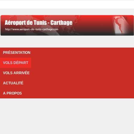
PRÉSENTATION
VOLS DÉPART
VOLS ARRIVÉE
ACTUALITÉ
A PROPOS