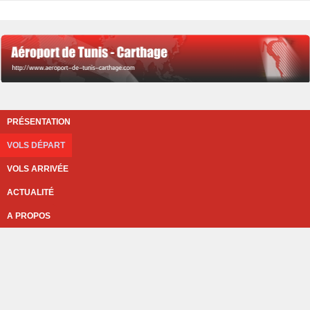
PRÉSENTATION
VOLS DÉPART
VOLS ARRIVÉE
ACTUALITÉ
A PROPOS