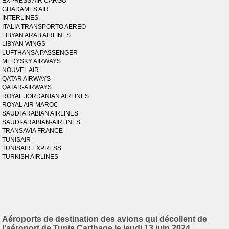
EXPRESS AIR CARGO
GHADAMES AIR
INTERLINES
ITALIA TRANSPORTO AEREO
LIBYAN ARAB AIRLINES
LIBYAN WINGS
LUFTHANSA PASSENGER
MEDYSKY AIRWAYS
NOUVEL AIR
QATAR AIRWAYS
QATAR-AIRWAYS
ROYAL JORDANIAN AIRLINES
ROYAL AIR MAROC
SAUDI ARABIAN AIRLINES
SAUDI-ARABIAN-AIRLINES
TRANSAVIA FRANCE
TUNISAIR
TUNISAIR EXPRESS
TURKISH AIRLINES
Aéroports de destination des avions qui décollent de
l'aéroport de Tunis Carthage le jeudi 13 juin 2024