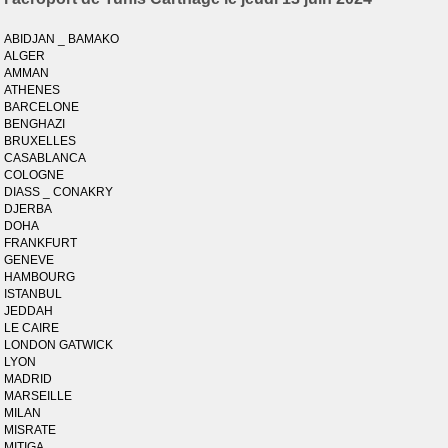
ABIDJAN _ BAMAKO
ALGER
AMMAN
ATHENES
BARCELONE
BENGHAZI
BRUXELLES
CASABLANCA
COLOGNE
DIASS _ CONAKRY
DJERBA
DOHA
FRANKFURT
GENEVE
HAMBOURG
ISTANBUL
JEDDAH
LE CAIRE
LONDON GATWICK
LYON
MADRID
MARSEILLE
MILAN
MISRATE
MITIGA