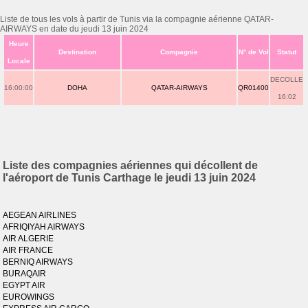
Liste de tous les vols à partir de Tunis via la compagnie aérienne QATAR-
AIRWAYS en date du jeudi 13 juin 2024
Heure
Destination
Compagnie
N° de Vol
Statut
Locale
DECOLLE
16:00:00
DOHA
QATAR-AIRWAYS
QR01400
16:02
Liste des compagnies aériennes qui décollent de
l'aéroport de Tunis Carthage le jeudi 13 juin 2024
AEGEAN AIRLINES
AFRIQIYAH AIRWAYS
AIR ALGERIE
AIR FRANCE
BERNIQ AIRWAYS
BURAQAIR
EGYPT AIR
EUROWINGS