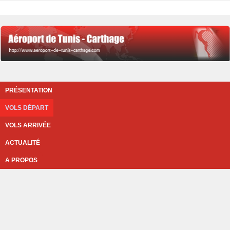
PRÉSENTATION
VOLS DÉPART
VOLS ARRIVÉE
ACTUALITÉ
A PROPOS