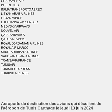
GHADAMES AIR
INTERLINES
ITALIA TRANSPORTO AEREO
LIBYAN ARAB AIRLINES
LIBYAN WINGS
LUFTHANSA PASSENGER
MEDYSKY AIRWAYS
NOUVEL AIR
QATAR AIRWAYS
QATAR-AIRWAYS
ROYAL JORDANIAN AIRLINES
ROYAL AIR MAROC
SAUDI ARABIAN AIRLINES
SAUDI-ARABIAN-AIRLINES
TRANSAVIA FRANCE
TUNISAIR
TUNISAIR EXPRESS
TURKISH AIRLINES
Aéroports de destination des avions qui décollent de
l'aéroport de Tunis Carthage le jeudi 13 juin 2024