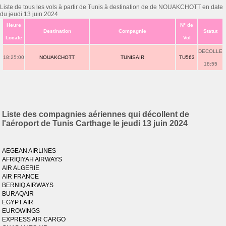
Liste de tous les vols à partir de Tunis à destination de de NOUAKCHOTT en date
du jeudi 13 juin 2024
Heure
N° de
Destination
Compagnie
Statut
Locale
Vol
DECOLLE
18:25:00
NOUAKCHOTT
TUNISAIR
TU563
18:55
Liste des compagnies aériennes qui décollent de
l'aéroport de Tunis Carthage le jeudi 13 juin 2024
AEGEAN AIRLINES
AFRIQIYAH AIRWAYS
AIR ALGERIE
AIR FRANCE
BERNIQ AIRWAYS
BURAQAIR
EGYPT AIR
EUROWINGS
EXPRESS AIR CARGO