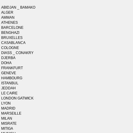
ABIDJAN _ BAMAKO
ALGER
AMMAN
ATHENES
BARCELONE
BENGHAZI
BRUXELLES
CASABLANCA
COLOGNE
DIASS _ CONAKRY
DJERBA
DOHA
FRANKFURT
GENEVE
HAMBOURG
ISTANBUL
JEDDAH
LE CAIRE
LONDON GATWICK
LYON
MADRID
MARSEILLE
MILAN
MISRATE
MITIGA