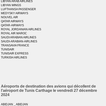
LIBYAN ARAB AIRLINES
LIBYAN WINGS
LUFTHANSA PASSENGER
MEDYSKY AIRWAYS
NOUVEL AIR
QATAR AIRWAYS
QATAR-AIRWAYS
ROYAL JORDANIAN AIRLINES
ROYAL AIR MAROC
SAUDI ARABIAN AIRLINES
SAUDI-ARABIAN-AIRLINES
TRANSAVIA FRANCE
TUNISAIR
TUNISAIR EXPRESS
TURKISH AIRLINES
Aéroports de destination des avions qui décollent de
l'aéroport de Tunis Carthage le vendredi 27 décembre
2024
ABIDJAN _ ABIDJAN