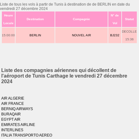
Liste de tous les vols à partir de Tunis à destination de de BERLIN en date du
vendredi 27 décembre 2024
Heure
N° de
Destination
Compagnie
Statut
Locale
Vol
DECOLLE
15:00:00
BERLIN
NOUVEL AIR
BJ232
15:36
Liste des compagnies aériennes qui décollent de
l'aéroport de Tunis Carthage le vendredi 27 décembre
2024
AIR ALGERIE
AIR FRANCE
BERNIQ AIRWAYS
BURAQAIR
EGYPT AIR
EMIRATES AIRLINE
INTERLINES
ITALIA TRANSPORTO AEREO