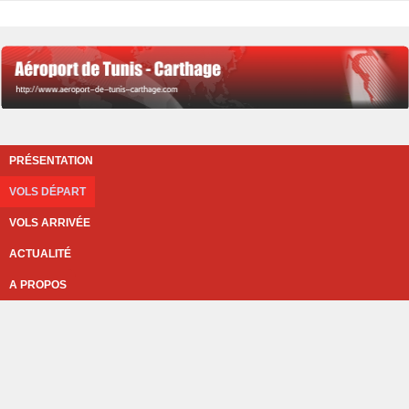
PRÉSENTATION
VOLS DÉPART
VOLS ARRIVÉE
ACTUALITÉ
A PROPOS