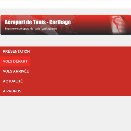
PRÉSENTATION
VOLS DÉPART
VOLS ARRIVÉE
ACTUALITÉ
A PROPOS