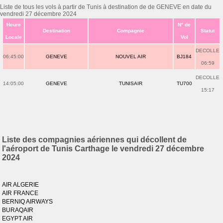
Liste de tous les vols à partir de Tunis à destination de de GENEVE en date du
vendredi 27 décembre 2024
Heure
N° de
Destination
Compagnie
Statut
Locale
Vol
DECOLLE
06:45:00
GENEVE
NOUVEL AIR
BJ184
06:59
DECOLLE
14:05:00
GENEVE
TUNISAIR
TU700
15:17
Liste des compagnies aériennes qui décollent de
l'aéroport de Tunis Carthage le vendredi 27 décembre
2024
AIR ALGERIE
AIR FRANCE
BERNIQ AIRWAYS
BURAQAIR
EGYPT AIR