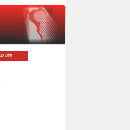
UALITÉ
e