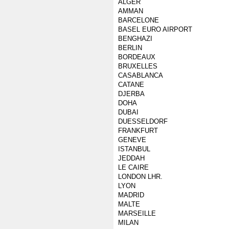
ALGER
AMMAN
BARCELONE
BASEL EURO AIRPORT
BENGHAZI
BERLIN
BORDEAUX
BRUXELLES
CASABLANCA
CATANE
DJERBA
DOHA
DUBAI
DUESSELDORF
FRANKFURT
GENEVE
ISTANBUL
JEDDAH
LE CAIRE
LONDON LHR.
LYON
MADRID
MALTE
MARSEILLE
MILAN