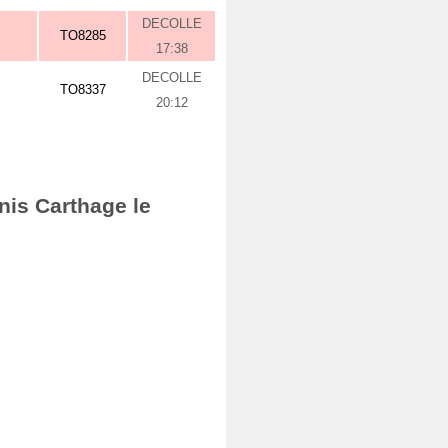
DECOLLE
TO8285
17:38
DECOLLE
TO8337
20:12
nis Carthage le