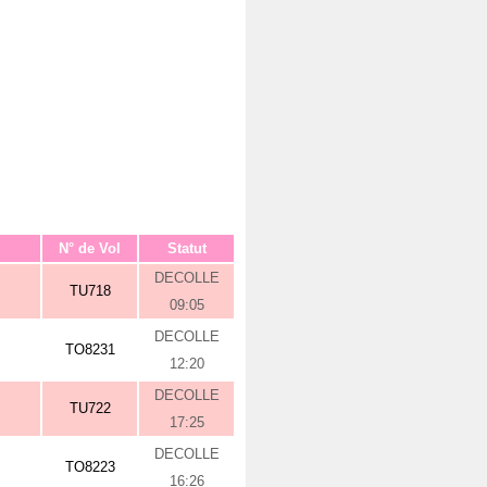
N° de Vol
Statut
DECOLLE
TU718
09:05
DECOLLE
TO8231
12:20
DECOLLE
TU722
17:25
DECOLLE
TO8223
16:26