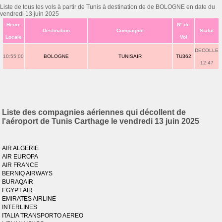
Liste de tous les vols à partir de Tunis à destination de de BOLOGNE en date du
vendredi 13 juin 2025
Heure
N° de
Destination
Compagnie
Statut
Locale
Vol
DECOLLE
10:55:00
BOLOGNE
TUNISAIR
TU362
12:47
Liste des compagnies aériennes qui décollent de
l'aéroport de Tunis Carthage le vendredi 13 juin 2025
AIR ALGERIE
AIR EUROPA
AIR FRANCE
BERNIQ AIRWAYS
BURAQAIR
EGYPT AIR
EMIRATES AIRLINE
INTERLINES
ITALIA TRANSPORTO AEREO