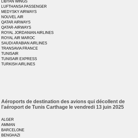
LIBYAN WINGS
LUFTHANSA PASSENGER
MEDYSKY AIRWAYS
NOUVEL AIR
QATAR AIRWAYS
QATAR-AIRWAYS
ROYAL JORDANIAN AIRLINES
ROYAL AIR MAROC
SAUDI ARABIAN AIRLINES
TRANSAVIA FRANCE
TUNISAIR
TUNISAIR EXPRESS
TURKISH AIRLINES
Aéroports de destination des avions qui décollent de
l'aéroport de Tunis Carthage le vendredi 13 juin 2025
ALGER
AMMAN
BARCELONE
BENGHAZI