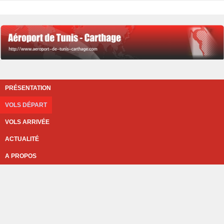
PRÉSENTATION
VOLS DÉPART
VOLS ARRIVÉE
ACTUALITÉ
A PROPOS