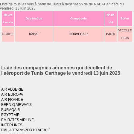
Liste de tous les vols à partir de Tunis à destination de de RABAT en date du
vendredi 13 juin 2025
Heure
N° de
Destination
Compagnie
Statut
Locale
Vol
DECOLLE
19:30:00
RABAT
NOUVEL AIR
BJ180
19:35
Liste des compagnies aériennes qui décollent de
l'aéroport de Tunis Carthage le vendredi 13 juin 2025
AIR ALGERIE
AIR EUROPA
AIR FRANCE
BERNIQ AIRWAYS
BURAQAIR
EGYPT AIR
EMIRATES AIRLINE
INTERLINES
ITALIA TRANSPORTO AEREO