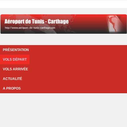
PRÉSENTATION
VOLS DÉPART
VOLS ARRIVÉE
ACTUALITÉ
A PROPOS