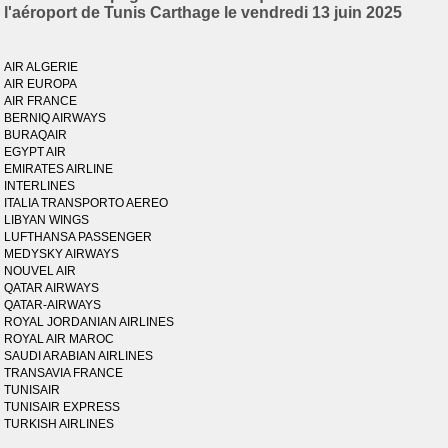
l'aéroport de Tunis Carthage le vendredi 13 juin 2025
AIR ALGERIE
AIR EUROPA
AIR FRANCE
BERNIQ AIRWAYS
BURAQAIR
EGYPT AIR
EMIRATES AIRLINE
INTERLINES
ITALIA TRANSPORTO AEREO
LIBYAN WINGS
LUFTHANSA PASSENGER
MEDYSKY AIRWAYS
NOUVEL AIR
QATAR AIRWAYS
QATAR-AIRWAYS
ROYAL JORDANIAN AIRLINES
ROYAL AIR MAROC
SAUDI ARABIAN AIRLINES
TRANSAVIA FRANCE
TUNISAIR
TUNISAIR EXPRESS
TURKISH AIRLINES