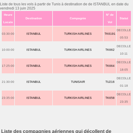
Liste de tous les vols à partir de Tunis à destination de de ISTANBUL en date du
vendredi 13 juin 2025
Heure
N° de
Destination
Compagnie
Statut
Locale
Vol
DECOLLE
03:30:00
ISTANBUL
TURKISH AIRLINES
TK6191
05:53
DECOLLE
10:00:00
ISTANBUL
TURKISH AIRLINES
TK662
10:11
DECOLLE
17:25:00
ISTANBUL
TURKISH AIRLINES
TK664
18:05
DECOLLE
21:30:00
ISTANBUL
TUNISAIR
TU216
01:18
DECOLLE
23:35:00
ISTANBUL
TURKISH AIRLINES
TK658
23:35
Liste des compagnies aériennes qui décollent de