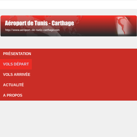
PRÉSENTATION
VOLS DÉPART
VOLS ARRIVÉE
ACTUALITÉ
A PROPOS