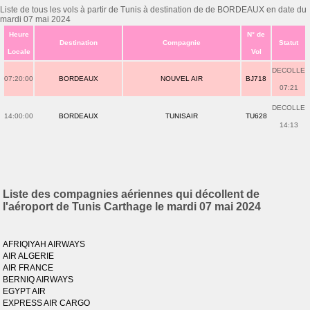
Liste de tous les vols à partir de Tunis à destination de de BORDEAUX en date du
mardi 07 mai 2024
Heure
N° de
Destination
Compagnie
Statut
Locale
Vol
DECOLLE
07:20:00
BORDEAUX
NOUVEL AIR
BJ718
07:21
DECOLLE
14:00:00
BORDEAUX
TUNISAIR
TU628
14:13
Liste des compagnies aériennes qui décollent de
l'aéroport de Tunis Carthage le mardi 07 mai 2024
AFRIQIYAH AIRWAYS
AIR ALGERIE
AIR FRANCE
BERNIQ AIRWAYS
EGYPT AIR
EXPRESS AIR CARGO