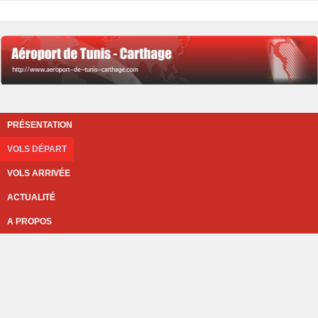
PRÉSENTATION
VOLS DÉPART
VOLS ARRIVÉE
ACTUALITÉ
A PROPOS