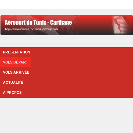
PRÉSENTATION
VOLS DÉPART
VOLS ARRIVÉE
ACTUALITÉ
A PROPOS