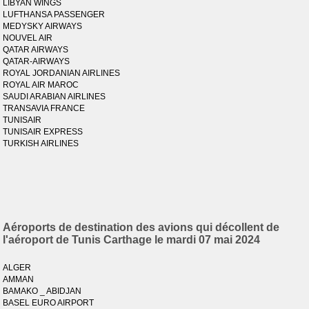
LIBYAN WINGS
LUFTHANSA PASSENGER
MEDYSKY AIRWAYS
NOUVEL AIR
QATAR AIRWAYS
QATAR-AIRWAYS
ROYAL JORDANIAN AIRLINES
ROYAL AIR MAROC
SAUDI ARABIAN AIRLINES
TRANSAVIA FRANCE
TUNISAIR
TUNISAIR EXPRESS
TURKISH AIRLINES
Aéroports de destination des avions qui décollent de
l'aéroport de Tunis Carthage le mardi 07 mai 2024
ALGER
AMMAN
BAMAKO _ ABIDJAN
BASEL EURO AIRPORT