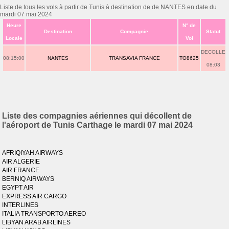
Liste de tous les vols à partir de Tunis à destination de de NANTES en date du
mardi 07 mai 2024
Heure
N° de
Destination
Compagnie
Statut
Locale
Vol
DECOLLE
08:15:00
NANTES
TRANSAVIA FRANCE
TO8625
08:03
Liste des compagnies aériennes qui décollent de
l'aéroport de Tunis Carthage le mardi 07 mai 2024
AFRIQIYAH AIRWAYS
AIR ALGERIE
AIR FRANCE
BERNIQ AIRWAYS
EGYPT AIR
EXPRESS AIR CARGO
INTERLINES
ITALIA TRANSPORTO AEREO
LIBYAN ARAB AIRLINES