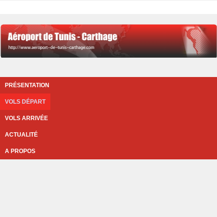
PRÉSENTATION
VOLS DÉPART
VOLS ARRIVÉE
ACTUALITÉ
A PROPOS