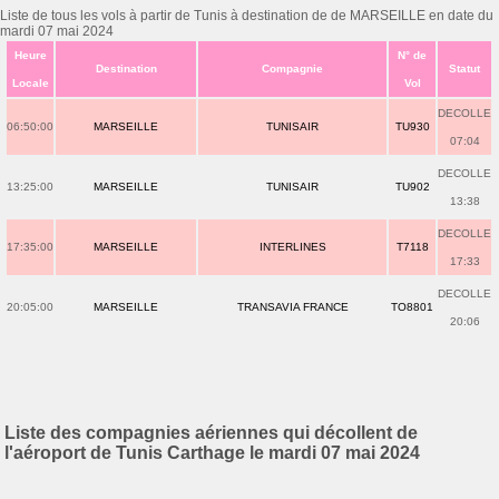
Liste de tous les vols à partir de Tunis à destination de de MARSEILLE en date du
mardi 07 mai 2024
Heure
N° de
Destination
Compagnie
Statut
Locale
Vol
DECOLLE
06:50:00
MARSEILLE
TUNISAIR
TU930
07:04
DECOLLE
13:25:00
MARSEILLE
TUNISAIR
TU902
13:38
DECOLLE
17:35:00
MARSEILLE
INTERLINES
T7118
17:33
DECOLLE
20:05:00
MARSEILLE
TRANSAVIA FRANCE
TO8801
20:06
Liste des compagnies aériennes qui décollent de
l'aéroport de Tunis Carthage le mardi 07 mai 2024