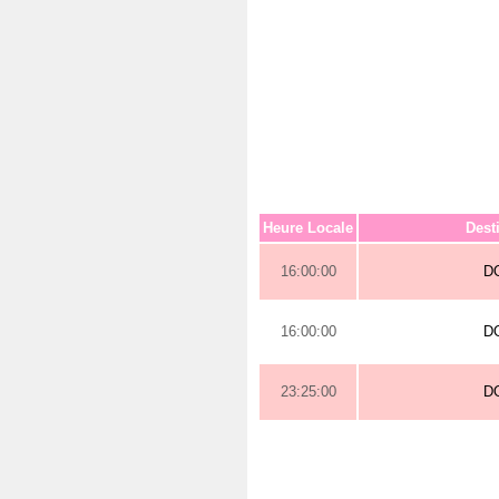
Heure Locale
Dest
16:00:00
D
16:00:00
D
23:25:00
D