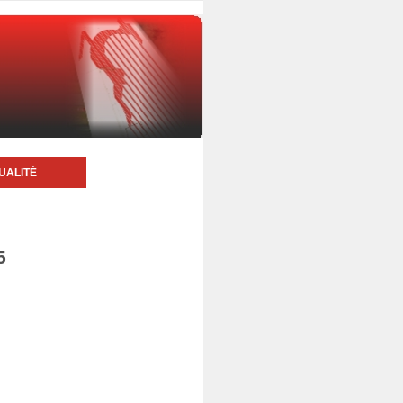
UALITÉ
5