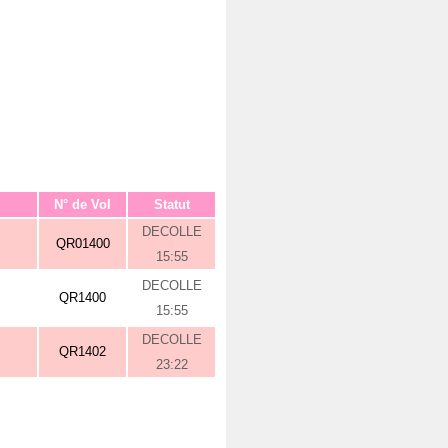
N° de Vol
Statut
DECOLLE
QR01400
15:55
DECOLLE
QR1400
15:55
DECOLLE
QR1402
23:22