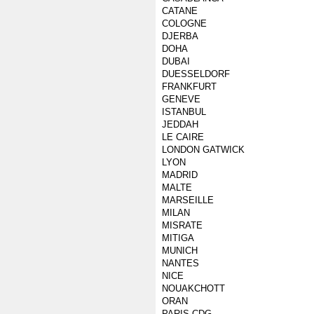
CATANE
COLOGNE
DJERBA
DOHA
DUBAI
DUESSELDORF
FRANKFURT
GENEVE
ISTANBUL
JEDDAH
LE CAIRE
LONDON GATWICK
LYON
MADRID
MALTE
MARSEILLE
MILAN
MISRATE
MITIGA
MUNICH
NANTES
NICE
NOUAKCHOTT
ORAN
PARIS CDG