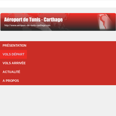
PRÉSENTATION
VOLS DÉPART
VOLS ARRIVÉE
ACTUALITÉ
A PROPOS