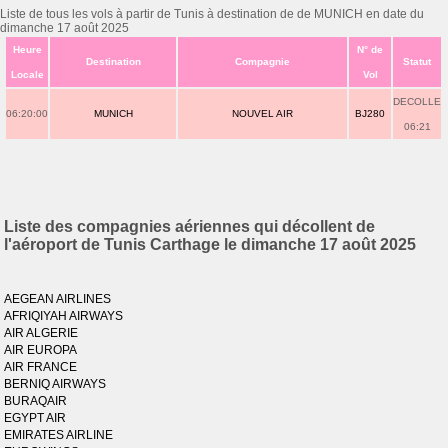
Liste de tous les vols à partir de Tunis à destination de de MUNICH en date du
dimanche 17 août 2025
Heure
N° de
Destination
Compagnie
Statut
Locale
Vol
DECOLLE
06:20:00
MUNICH
NOUVEL AIR
BJ280
06:21
Liste des compagnies aériennes qui décollent de
l'aéroport de Tunis Carthage le dimanche 17 août 2025
AEGEAN AIRLINES
AFRIQIYAH AIRWAYS
AIR ALGERIE
AIR EUROPA
AIR FRANCE
BERNIQ AIRWAYS
BURAQAIR
EGYPT AIR
EMIRATES AIRLINE