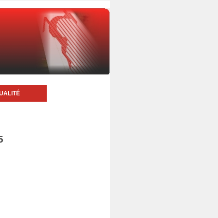
UALITÉ
5