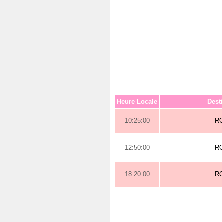
Heure Locale
Dest
10:25:00
R
12:50:00
R
18:20:00
R