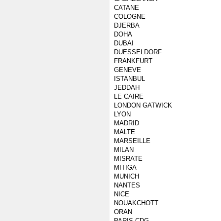
CATANE
COLOGNE
DJERBA
DOHA
DUBAI
DUESSELDORF
FRANKFURT
GENEVE
ISTANBUL
JEDDAH
LE CAIRE
LONDON GATWICK
LYON
MADRID
MALTE
MARSEILLE
MILAN
MISRATE
MITIGA
MUNICH
NANTES
NICE
NOUAKCHOTT
ORAN
PARIS CDG