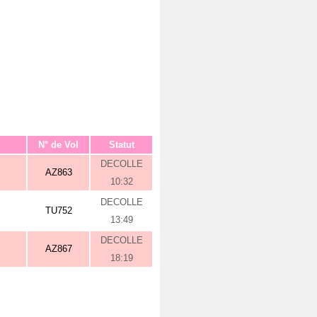
N° de Vol
Statut
DECOLLE
AZ863
10:32
DECOLLE
TU752
13:49
DECOLLE
AZ867
18:19