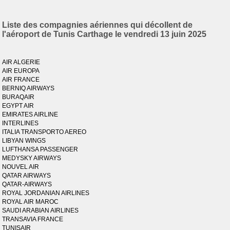
Liste des compagnies aériennes qui décollent de
l'aéroport de Tunis Carthage le vendredi 13 juin 2025
AIR ALGERIE
AIR EUROPA
AIR FRANCE
BERNIQ AIRWAYS
BURAQAIR
EGYPT AIR
EMIRATES AIRLINE
INTERLINES
ITALIA TRANSPORTO AEREO
LIBYAN WINGS
LUFTHANSA PASSENGER
MEDYSKY AIRWAYS
NOUVEL AIR
QATAR AIRWAYS
QATAR-AIRWAYS
ROYAL JORDANIAN AIRLINES
ROYAL AIR MAROC
SAUDI ARABIAN AIRLINES
TRANSAVIA FRANCE
TUNISAIR