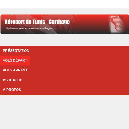
PRÉSENTATION
VOLS DÉPART
VOLS ARRIVÉE
ACTUALITÉ
A PROPOS