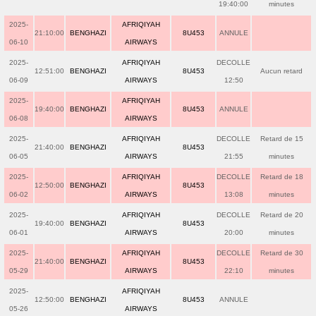
19:40:00
minutes
2025-
AFRIQIYAH
21:10:00
BENGHAZI
8U453
ANNULE
06-10
AIRWAYS
2025-
AFRIQIYAH
DECOLLE
12:51:00
BENGHAZI
8U453
Aucun retard
06-09
AIRWAYS
12:50
2025-
AFRIQIYAH
19:40:00
BENGHAZI
8U453
ANNULE
06-08
AIRWAYS
2025-
AFRIQIYAH
DECOLLE
Retard de 15
21:40:00
BENGHAZI
8U453
06-05
AIRWAYS
21:55
minutes
2025-
AFRIQIYAH
DECOLLE
Retard de 18
12:50:00
BENGHAZI
8U453
06-02
AIRWAYS
13:08
minutes
2025-
AFRIQIYAH
DECOLLE
Retard de 20
19:40:00
BENGHAZI
8U453
06-01
AIRWAYS
20:00
minutes
2025-
AFRIQIYAH
DECOLLE
Retard de 30
21:40:00
BENGHAZI
8U453
05-29
AIRWAYS
22:10
minutes
2025-
AFRIQIYAH
12:50:00
BENGHAZI
8U453
ANNULE
05-26
AIRWAYS