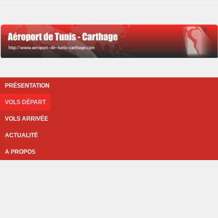
PRÉSENTATION
VOLS DÉPART
VOLS ARRIVÉE
ACTUALITÉ
A PROPOS