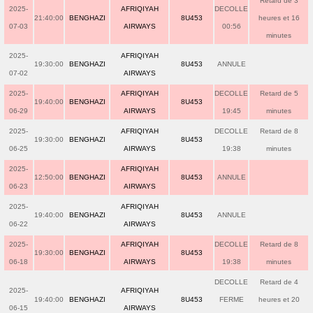
Retard de 3
2025-
AFRIQIYAH
DECOLLE
21:40:00
BENGHAZI
8U453
heures et 16
07-03
AIRWAYS
00:56
minutes
2025-
AFRIQIYAH
19:30:00
BENGHAZI
8U453
ANNULE
07-02
AIRWAYS
2025-
AFRIQIYAH
DECOLLE
Retard de 5
19:40:00
BENGHAZI
8U453
06-29
AIRWAYS
19:45
minutes
2025-
AFRIQIYAH
DECOLLE
Retard de 8
19:30:00
BENGHAZI
8U453
06-25
AIRWAYS
19:38
minutes
2025-
AFRIQIYAH
12:50:00
BENGHAZI
8U453
ANNULE
06-23
AIRWAYS
2025-
AFRIQIYAH
19:40:00
BENGHAZI
8U453
ANNULE
06-22
AIRWAYS
2025-
AFRIQIYAH
DECOLLE
Retard de 8
19:30:00
BENGHAZI
8U453
06-18
AIRWAYS
19:38
minutes
DECOLLE
Retard de 4
2025-
AFRIQIYAH
19:40:00
BENGHAZI
8U453
FERME
heures et 20
06-15
AIRWAYS