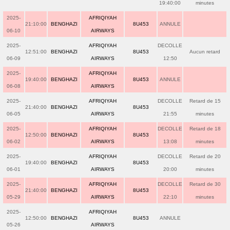
19:40:00
minutes
2025-
AFRIQIYAH
21:10:00
BENGHAZI
8U453
ANNULE
06-10
AIRWAYS
2025-
AFRIQIYAH
DECOLLE
12:51:00
BENGHAZI
8U453
Aucun retard
06-09
AIRWAYS
12:50
2025-
AFRIQIYAH
19:40:00
BENGHAZI
8U453
ANNULE
06-08
AIRWAYS
2025-
AFRIQIYAH
DECOLLE
Retard de 15
21:40:00
BENGHAZI
8U453
06-05
AIRWAYS
21:55
minutes
2025-
AFRIQIYAH
DECOLLE
Retard de 18
12:50:00
BENGHAZI
8U453
06-02
AIRWAYS
13:08
minutes
2025-
AFRIQIYAH
DECOLLE
Retard de 20
19:40:00
BENGHAZI
8U453
06-01
AIRWAYS
20:00
minutes
2025-
AFRIQIYAH
DECOLLE
Retard de 30
21:40:00
BENGHAZI
8U453
05-29
AIRWAYS
22:10
minutes
2025-
AFRIQIYAH
12:50:00
BENGHAZI
8U453
ANNULE
05-26
AIRWAYS