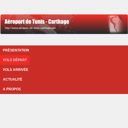
PRÉSENTATION
VOLS DÉPART
VOLS ARRIVÉE
ACTUALITÉ
A PROPOS