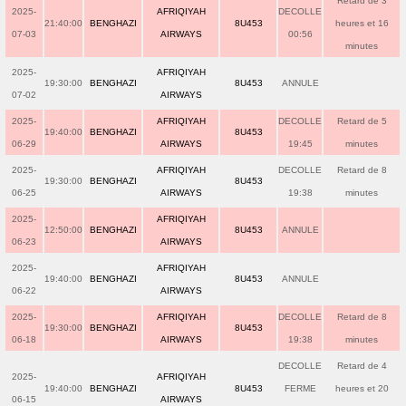
Retard de 3
2025-
AFRIQIYAH
DECOLLE
21:40:00
BENGHAZI
8U453
heures et 16
07-03
AIRWAYS
00:56
minutes
2025-
AFRIQIYAH
19:30:00
BENGHAZI
8U453
ANNULE
07-02
AIRWAYS
2025-
AFRIQIYAH
DECOLLE
Retard de 5
19:40:00
BENGHAZI
8U453
06-29
AIRWAYS
19:45
minutes
2025-
AFRIQIYAH
DECOLLE
Retard de 8
19:30:00
BENGHAZI
8U453
06-25
AIRWAYS
19:38
minutes
2025-
AFRIQIYAH
12:50:00
BENGHAZI
8U453
ANNULE
06-23
AIRWAYS
2025-
AFRIQIYAH
19:40:00
BENGHAZI
8U453
ANNULE
06-22
AIRWAYS
2025-
AFRIQIYAH
DECOLLE
Retard de 8
19:30:00
BENGHAZI
8U453
06-18
AIRWAYS
19:38
minutes
DECOLLE
Retard de 4
2025-
AFRIQIYAH
19:40:00
BENGHAZI
8U453
FERME
heures et 20
06-15
AIRWAYS