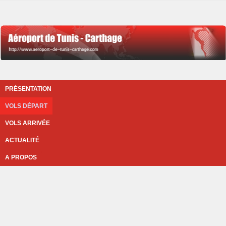
PRÉSENTATION
VOLS DÉPART
VOLS ARRIVÉE
ACTUALITÉ
A PROPOS