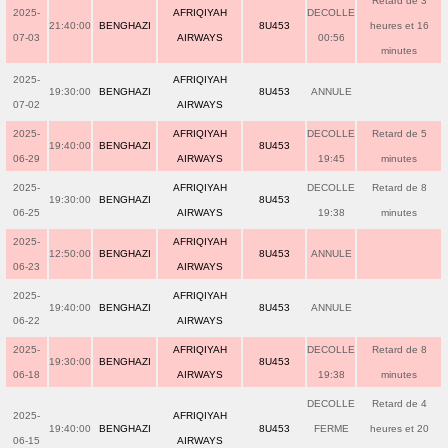
Retard de 3
2025-
AFRIQIYAH
DECOLLE
21:40:00
BENGHAZI
8U453
heures et 16
07-03
AIRWAYS
00:56
minutes
2025-
AFRIQIYAH
19:30:00
BENGHAZI
8U453
ANNULE
07-02
AIRWAYS
2025-
AFRIQIYAH
DECOLLE
Retard de 5
19:40:00
BENGHAZI
8U453
06-29
AIRWAYS
19:45
minutes
2025-
AFRIQIYAH
DECOLLE
Retard de 8
19:30:00
BENGHAZI
8U453
06-25
AIRWAYS
19:38
minutes
2025-
AFRIQIYAH
12:50:00
BENGHAZI
8U453
ANNULE
06-23
AIRWAYS
2025-
AFRIQIYAH
19:40:00
BENGHAZI
8U453
ANNULE
06-22
AIRWAYS
2025-
AFRIQIYAH
DECOLLE
Retard de 8
19:30:00
BENGHAZI
8U453
06-18
AIRWAYS
19:38
minutes
DECOLLE
Retard de 4
2025-
AFRIQIYAH
19:40:00
BENGHAZI
8U453
FERME
heures et 20
06-15
AIRWAYS