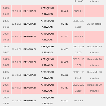
19:40:00
minutes
2025-
AFRIQIYAH
21:10:00
BENGHAZI
8U453
ANNULE
06-10
AIRWAYS
2025-
AFRIQIYAH
DECOLLE
12:51:00
BENGHAZI
8U453
Aucun retard
06-09
AIRWAYS
12:50
2025-
AFRIQIYAH
19:40:00
BENGHAZI
8U453
ANNULE
06-08
AIRWAYS
2025-
AFRIQIYAH
DECOLLE
Retard de 15
21:40:00
BENGHAZI
8U453
06-05
AIRWAYS
21:55
minutes
2025-
AFRIQIYAH
DECOLLE
Retard de 18
12:50:00
BENGHAZI
8U453
06-02
AIRWAYS
13:08
minutes
2025-
AFRIQIYAH
DECOLLE
Retard de 20
19:40:00
BENGHAZI
8U453
06-01
AIRWAYS
20:00
minutes
2025-
AFRIQIYAH
DECOLLE
Retard de 30
21:40:00
BENGHAZI
8U453
05-29
AIRWAYS
22:10
minutes
2025-
AFRIQIYAH
12:50:00
BENGHAZI
8U453
ANNULE
05-26
AIRWAYS