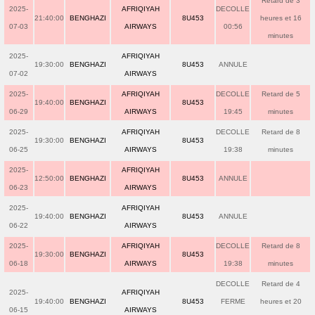
Retard de 3
2025-
AFRIQIYAH
DECOLLE
21:40:00
BENGHAZI
8U453
heures et 16
07-03
AIRWAYS
00:56
minutes
2025-
AFRIQIYAH
19:30:00
BENGHAZI
8U453
ANNULE
07-02
AIRWAYS
2025-
AFRIQIYAH
DECOLLE
Retard de 5
19:40:00
BENGHAZI
8U453
06-29
AIRWAYS
19:45
minutes
2025-
AFRIQIYAH
DECOLLE
Retard de 8
19:30:00
BENGHAZI
8U453
06-25
AIRWAYS
19:38
minutes
2025-
AFRIQIYAH
12:50:00
BENGHAZI
8U453
ANNULE
06-23
AIRWAYS
2025-
AFRIQIYAH
19:40:00
BENGHAZI
8U453
ANNULE
06-22
AIRWAYS
2025-
AFRIQIYAH
DECOLLE
Retard de 8
19:30:00
BENGHAZI
8U453
06-18
AIRWAYS
19:38
minutes
DECOLLE
Retard de 4
2025-
AFRIQIYAH
19:40:00
BENGHAZI
8U453
FERME
heures et 20
06-15
AIRWAYS