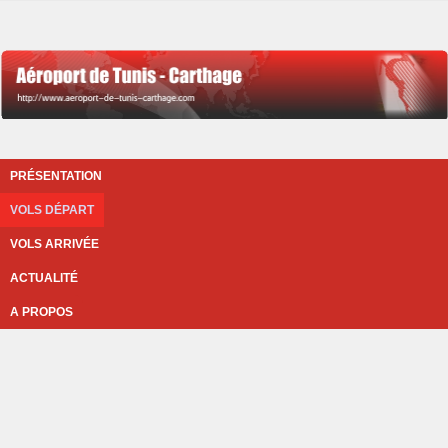
PRÉSENTATION
VOLS DÉPART
VOLS ARRIVÉE
ACTUALITÉ
A PROPOS