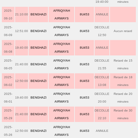
19:40:00
minutes
2025-
AFRIQIYAH
21:10:00
BENGHAZI
8U453
ANNULE
06-10
AIRWAYS
2025-
AFRIQIYAH
DECOLLE
12:51:00
BENGHAZI
8U453
Aucun retard
06-09
AIRWAYS
12:50
2025-
AFRIQIYAH
19:40:00
BENGHAZI
8U453
ANNULE
06-08
AIRWAYS
2025-
AFRIQIYAH
DECOLLE
Retard de 15
21:40:00
BENGHAZI
8U453
06-05
AIRWAYS
21:55
minutes
2025-
AFRIQIYAH
DECOLLE
Retard de 18
12:50:00
BENGHAZI
8U453
06-02
AIRWAYS
13:08
minutes
2025-
AFRIQIYAH
DECOLLE
Retard de 20
19:40:00
BENGHAZI
8U453
06-01
AIRWAYS
20:00
minutes
2025-
AFRIQIYAH
DECOLLE
Retard de 30
21:40:00
BENGHAZI
8U453
05-29
AIRWAYS
22:10
minutes
2025-
AFRIQIYAH
12:50:00
BENGHAZI
8U453
ANNULE
05-26
AIRWAYS